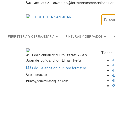
01 459 8095
ventas@ferreteriacomercialsanjua
FERRETERIA Y CERRAJETARIA
PINTURAS Y DERIVADOS
Tienda
Av. Gran chimú 919 urb. zárate - San
F
Juan de Lurigancho - Lima - Perú
P
Mås de 54 años en el rubro ferretero
H
051 4598095
E
I
info@ferreteriasanjuan.com
G