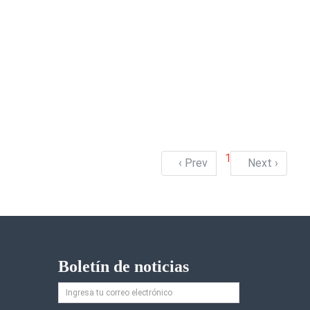
1
‹ Prev
Next ›
Boletín de noticias