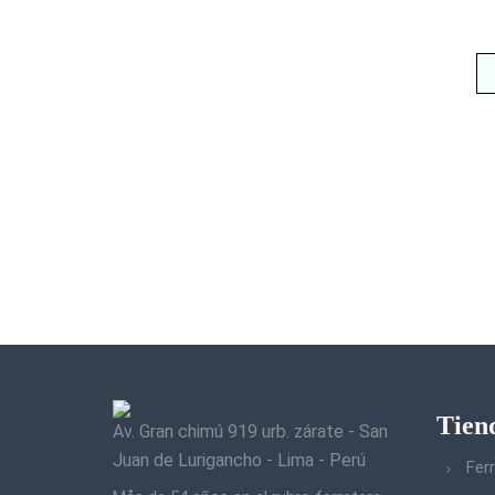
Tien
Av. Gran chimú 919 urb. zárate - San
Juan de Lurigancho - Lima - Perú
Ferr