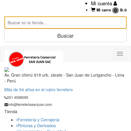
Mi cuenta
0
Mi carro
S/.
0
Av. Gran chimú 919 urb. zárate - San Juan de Lurigancho - Lima
- Perú
Mås de 54 años en el rubro ferretero
051 4598095
info@ferreteriasanjuan.com
Tienda
Ferretería y Cerrajería
Pinturas y Derivados