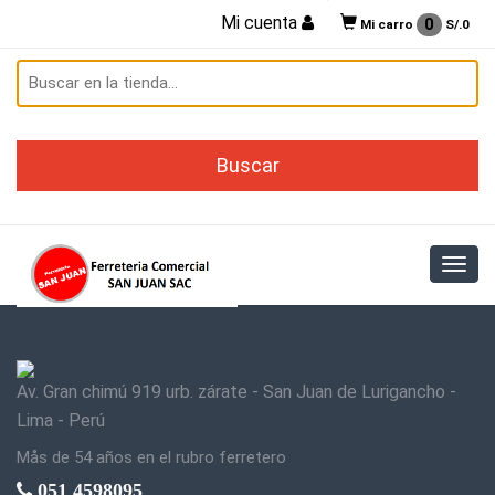
Mi cuenta
0
Mi carro
S/.
0
Av. Gran chimú 919 urb. zárate - San Juan de Lurigancho -
Lima - Perú
Mås de 54 años en el rubro ferretero
051 4598095