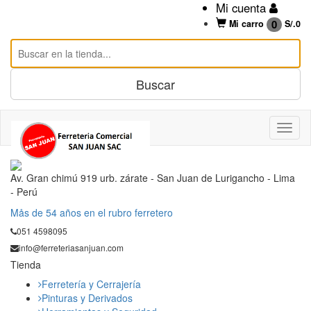
Mi cuenta
0
Mi carro
S/.
0
Av. Gran chimú 919 urb. zárate - San Juan de Lurigancho - Lima
- Perú
Mås de 54 años en el rubro ferretero
051 4598095
info@ferreteriasanjuan.com
Tienda
Ferretería y Cerrajería
Pinturas y Derivados