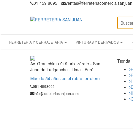
01 459 8095
ventas@ferreteriacomercialsanjua
FERRETERIA Y CERRAJETARIA
PINTURAS Y DERIVADOS
Tienda
Av. Gran chimú 919 urb. zárate - San
F
Juan de Lurigancho - Lima - Perú
P
Mås de 54 años en el rubro ferretero
H
051 4598095
E
I
info@ferreteriasanjuan.com
G