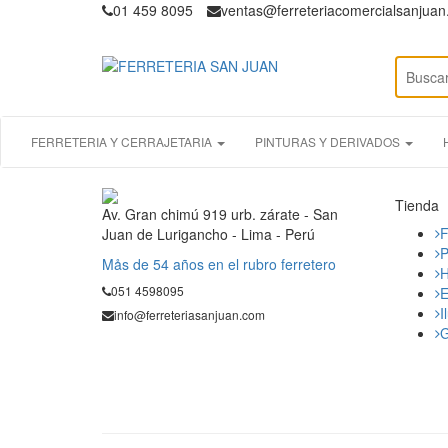
01 459 8095
ventas@ferreteriacomercialsanjua
FERRETERIA Y CERRAJETARIA
PINTURAS Y DERIVADOS
Tienda
Av. Gran chimú 919 urb. zárate - San
F
Juan de Lurigancho - Lima - Perú
P
Mås de 54 años en el rubro ferretero
H
051 4598095
E
I
info@ferreteriasanjuan.com
G