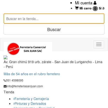
Mi cuenta
0
Mi carro
S/.
0
Av. Gran chimú 919 urb. zárate - San Juan de Lurigancho - Lima
- Perú
Mås de 54 años en el rubro ferretero
051 4598095
info@ferreteriasanjuan.com
Tienda
Ferretería y Cerrajería
Pinturas y Derivados