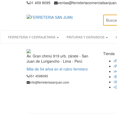
01 459 8095
ventas@ferreteriacomercialsanjua
FERRETERIA Y CERRAJETARIA
PINTURAS Y DERIVADOS
Tienda
Av. Gran chimú 919 urb. zárate - San
F
Juan de Lurigancho - Lima - Perú
P
Mås de 54 años en el rubro ferretero
H
051 4598095
E
I
info@ferreteriasanjuan.com
G