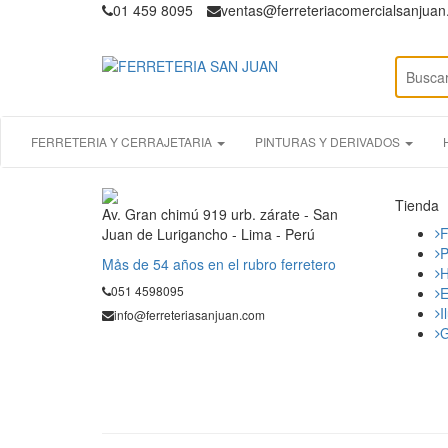
01 459 8095
ventas@ferreteriacomercialsanjua
FERRETERIA Y CERRAJETARIA
PINTURAS Y DERIVADOS
Tienda
Av. Gran chimú 919 urb. zárate - San
F
Juan de Lurigancho - Lima - Perú
P
Mås de 54 años en el rubro ferretero
H
051 4598095
E
I
info@ferreteriasanjuan.com
G