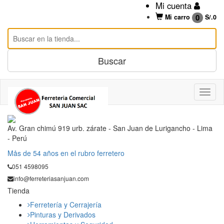
Mi cuenta
0
Mi carro
S/.
0
Av. Gran chimú 919 urb. zárate - San Juan de Lurigancho - Lima
- Perú
Mås de 54 años en el rubro ferretero
051 4598095
info@ferreteriasanjuan.com
Tienda
Ferretería y Cerrajería
Pinturas y Derivados