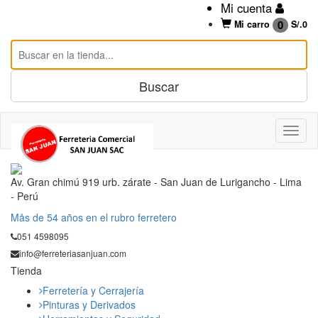
Mi cuenta
0
Mi carro
S/.
0
Av. Gran chimú 919 urb. zárate - San Juan de Lurigancho - Lima
- Perú
Mås de 54 años en el rubro ferretero
051 4598095
info@ferreteriasanjuan.com
Tienda
Ferretería y Cerrajería
Pinturas y Derivados