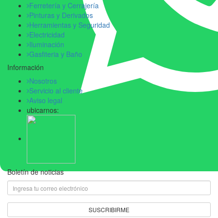
Ferretería y Cerrajería
Pinturas y Derivados
Herramientas y Seguridad
Electricidad
Iluminación
Gasfiteria y Baño
Información
Nosotros
Servicio al cliente
Aviso legal
ubicarnos:
Boletín de noticias