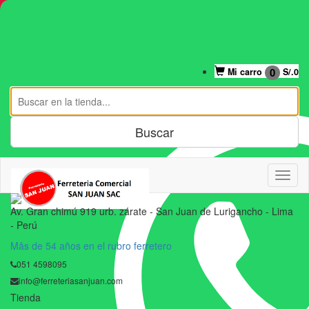
Mi cuenta
0
Mi carro
S/.
0
Av. Gran chimú 919 urb. zárate - San Juan de Lurigancho - Lima
- Perú
Mås de 54 años en el rubro ferretero
051 4598095
info@ferreteriasanjuan.com
Tienda