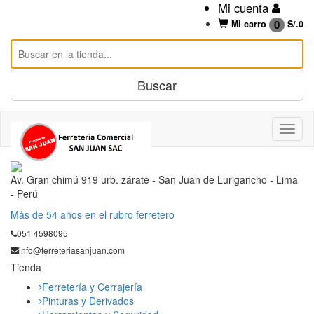
Mi cuenta
0
Mi carro
S/.
0
Av. Gran chimú 919 urb. zárate - San Juan de Lurigancho - Lima
- Perú
Mås de 54 años en el rubro ferretero
051 4598095
info@ferreteriasanjuan.com
Tienda
Ferretería y Cerrajería
Pinturas y Derivados