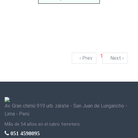
1
‹ Prev
Next ›
Av. Gran chimú 919 urb. zárate - San Juan de Lurigancho -
Lima - Perú
Mås de 54 años en el rubro ferretero
051 4598095