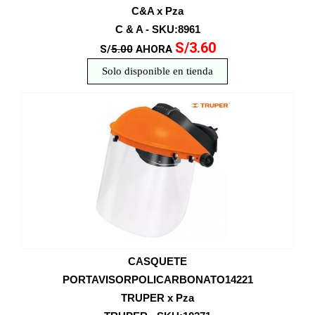
C&A x Pza
C & A - SKU:8961
S/3.60
S/
5.00
AHORA
Solo disponible en tienda
CASQUETE
PORTAVISORPOLICARBONATO14221
TRUPER x Pza