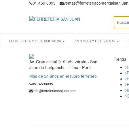
01 459 8095
ventas@ferreteriacomercialsanjua
FERRETERIA Y CERRAJETARIA
PINTURAS Y DERIVADOS
Tienda
Av. Gran chimú 919 urb. zárate - San
F
Juan de Lurigancho - Lima - Perú
P
Mås de 54 años en el rubro ferretero
H
051 4598095
E
I
info@ferreteriasanjuan.com
G