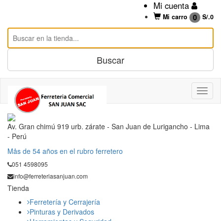
Mi cuenta
0
Mi carro
S/.
0
Av. Gran chimú 919 urb. zárate - San Juan de Lurigancho - Lima
- Perú
Mås de 54 años en el rubro ferretero
051 4598095
info@ferreteriasanjuan.com
Tienda
Ferretería y Cerrajería
Pinturas y Derivados