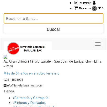
Mi cuenta
0
Mi carro
S/.
0
Av. Gran chimú 919 urb. zárate - San Juan de Lurigancho - Lima
- Perú
Mås de 54 años en el rubro ferretero
051 4598095
info@ferreteriasanjuan.com
Tienda
Ferretería y Cerrajería
Pinturas y Derivados