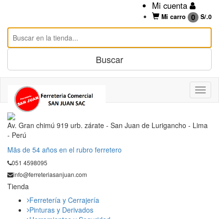
Mi cuenta
0
Mi carro
S/.
0
Av. Gran chimú 919 urb. zárate - San Juan de Lurigancho - Lima
- Perú
Mås de 54 años en el rubro ferretero
051 4598095
info@ferreteriasanjuan.com
Tienda
Ferretería y Cerrajería
Pinturas y Derivados