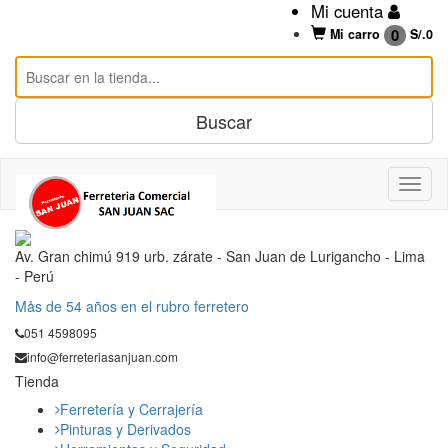
Mi cuenta
0
Mi carro
S/.
0
Av. Gran chimú 919 urb. zárate - San Juan de Lurigancho - Lima
- Perú
Mås de 54 años en el rubro ferretero
051 4598095
info@ferreteriasanjuan.com
Tienda
Ferretería y Cerrajería
Pinturas y Derivados