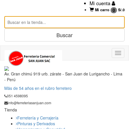
Mi cuenta
0
Mi carro
S/.
0
Av. Gran chimú 919 urb. zárate - San Juan de Lurigancho - Lima
- Perú
Mås de 54 años en el rubro ferretero
051 4598095
info@ferreteriasanjuan.com
Tienda
Ferretería y Cerrajería
Pinturas y Derivados