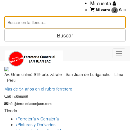
Mi cuenta
0
Mi carro
S/.
0
Av. Gran chimú 919 urb. zárate - San Juan de Lurigancho - Lima
- Perú
Mås de 54 años en el rubro ferretero
051 4598095
info@ferreteriasanjuan.com
Tienda
Ferretería y Cerrajería
Pinturas y Derivados