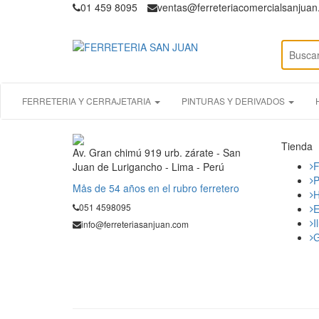
01 459 8095
ventas@ferreteriacomercialsanjua
FERRETERIA Y CERRAJETARIA
PINTURAS Y DERIVADOS
Tienda
Av. Gran chimú 919 urb. zárate - San
F
Juan de Lurigancho - Lima - Perú
P
Mås de 54 años en el rubro ferretero
H
051 4598095
E
I
info@ferreteriasanjuan.com
G