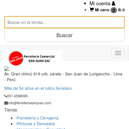
Mi cuenta
0
Mi carro
S/.
0
Av. Gran chimú 919 urb. zárate - San Juan de Lurigancho - Lima
- Perú
Mås de 54 años en el rubro ferretero
051 4598095
info@ferreteriasanjuan.com
Tienda
Ferretería y Cerrajería
Pinturas y Derivados