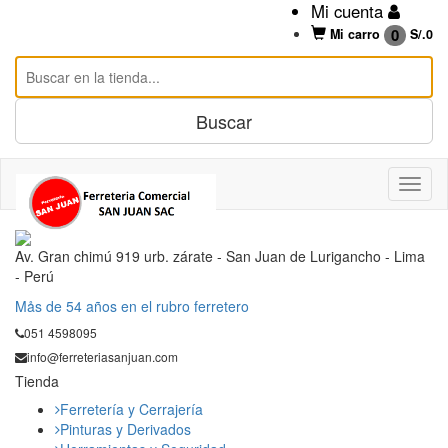
Mi cuenta
0
Mi carro
S/.
0
Av. Gran chimú 919 urb. zárate - San Juan de Lurigancho - Lima
- Perú
Mås de 54 años en el rubro ferretero
051 4598095
info@ferreteriasanjuan.com
Tienda
Ferretería y Cerrajería
Pinturas y Derivados