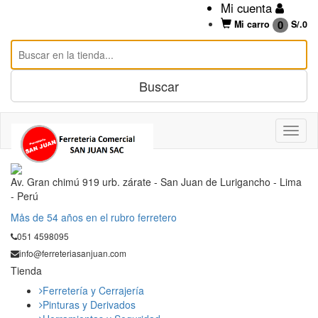
Mi cuenta
0
Mi carro
S/.
0
Av. Gran chimú 919 urb. zárate - San Juan de Lurigancho - Lima
- Perú
Mås de 54 años en el rubro ferretero
051 4598095
info@ferreteriasanjuan.com
Tienda
Ferretería y Cerrajería
Pinturas y Derivados