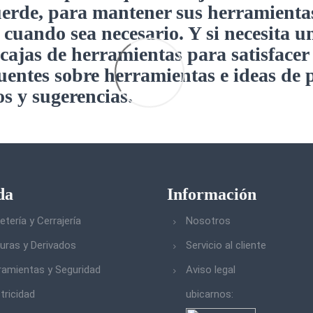
erde, para mantener sus herramienta
cuando sea necesario. Y si necesita u
cajas de herramientas para satisfacer
uentes sobre herramientas e ideas de 
s y sugerencias.
da
Información
etería y Cerrajería
Nosotros
turas y Derivados
Servicio al cliente
ramientas y Seguridad
Aviso legal
tricidad
ubicarnos: