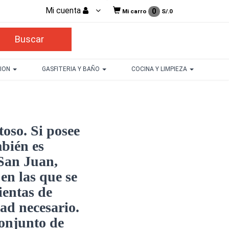
Mi cuenta
0
Mi carro
S/.
0
CION
GASFITERIA Y BAÑO
COCINA Y LIMPIEZA
toso. Si posee
mbién es
 San Juan,
en las que se
ientas de
dad necesario.
conjunto de