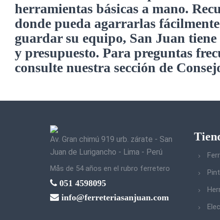
herramientas básicas a mano. Recu
donde pueda agarrarlas fácilmente 
guardar su equipo, San Juan tiene 
y presupuesto. Para preguntas frec
consulte nuestra sección de Consejo
Tien
Av. Gran chimú 919 urb. zárate - San
Juan de Lurigancho - Lima - Perú
Ferr
Mås de 54 años en el rubro ferretero
Pin
051 4598095
Her
info@ferreteriasanjuan.com
Elec