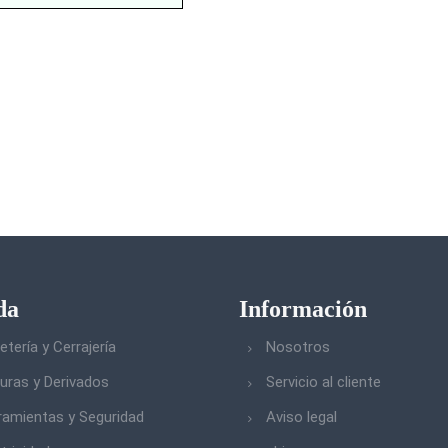
da
Información
etería y Cerrajería
Nosotros
turas y Derivados
Servicio al cliente
ramientas y Seguridad
Aviso legal