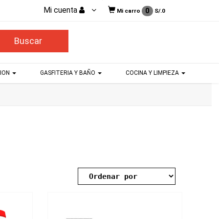
Mi cuenta
0
Mi carro
S/.
0
CION
GASFITERIA Y BAÑO
COCINA Y LIMPIEZA