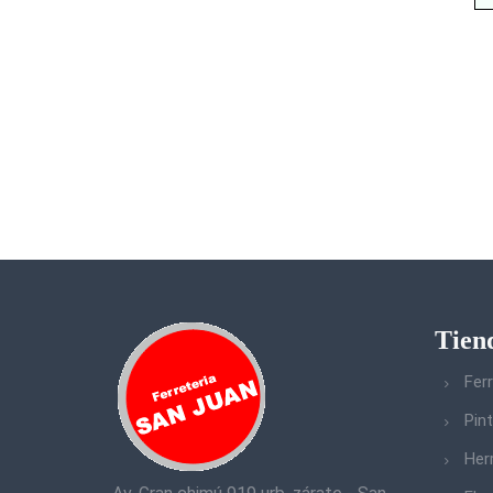
Tien
Ferr
Pin
Her