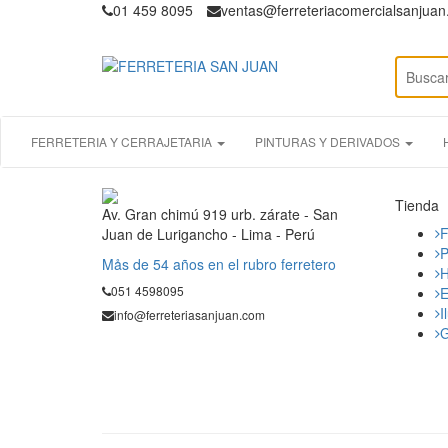
01 459 8095
ventas@ferreteriacomercialsanjua
FERRETERIA Y CERRAJETARIA
PINTURAS Y DERIVADOS
Tienda
Av. Gran chimú 919 urb. zárate - San
F
Juan de Lurigancho - Lima - Perú
P
Mås de 54 años en el rubro ferretero
H
051 4598095
E
I
info@ferreteriasanjuan.com
G