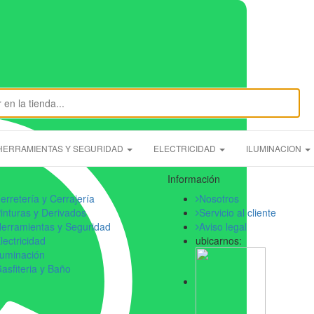
n.com
HERRAMIENTAS Y SEGURIDAD
ELECTRICIDAD
ILUMINACION
Información
erretería y Cerrajería
Nosotros
inturas y Derivados
Servicio al cliente
erramientas y Seguridad
Aviso legal
lectricidad
ubicarnos:
luminación
asfiteria y Baño