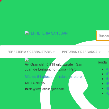
01 459 8095
ventas@ferreteriacomercialsanjua
FERRETERIA Y CERRAJETARIA
PINTURAS Y DERIVADOS
Tienda
Av. Gran chimú 919 urb. zárate - San
F
Juan de Lurigancho - Lima - Perú
P
Mås de 54 años en el rubro ferretero
H
051 4598095
E
I
info@ferreteriasanjuan.com
G