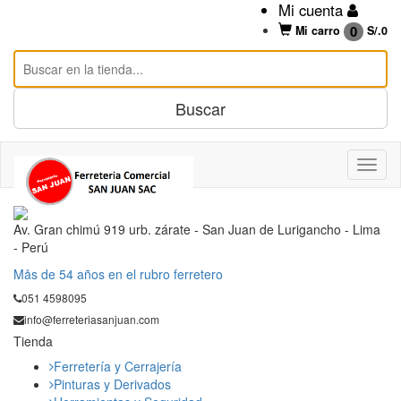
Mi cuenta
0
Mi carro
S/.
0
Av. Gran chimú 919 urb. zárate - San Juan de Lurigancho - Lima
- Perú
Mås de 54 años en el rubro ferretero
051 4598095
info@ferreteriasanjuan.com
Tienda
Ferretería y Cerrajería
Pinturas y Derivados