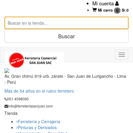
Mi cuenta
0
Mi carro
S/.
0
Av. Gran chimú 919 urb. zárate - San Juan de Lurigancho - Lima
- Perú
Mås de 54 años en el rubro ferretero
051 4598095
info@ferreteriasanjuan.com
Tienda
Ferretería y Cerrajería
Pinturas y Derivados