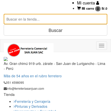
Mi cuenta
0
Mi carro
S/.
0
Av. Gran chimú 919 urb. zárate - San Juan de Lurigancho - Lima
- Perú
Mås de 54 años en el rubro ferretero
051 4598095
info@ferreteriasanjuan.com
Tienda
Ferretería y Cerrajería
Pinturas y Derivados