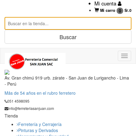
Mi cuenta
0
Mi carro
S/.
0
Av. Gran chimú 919 urb. zárate - San Juan de Lurigancho - Lima
- Perú
Mås de 54 años en el rubro ferretero
051 4598095
info@ferreteriasanjuan.com
Tienda
Ferretería y Cerrajería
Pinturas y Derivados