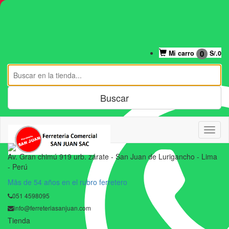
Mi cuenta
0
Mi carro
S/.
0
Av. Gran chimú 919 urb. zárate - San Juan de Lurigancho - Lima
- Perú
Mås de 54 años en el rubro ferretero
051 4598095
info@ferreteriasanjuan.com
Tienda