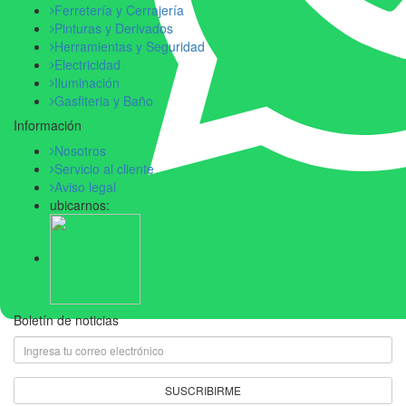
Ferretería y Cerrajería
Pinturas y Derivados
Herramientas y Seguridad
Electricidad
Iluminación
Gasfiteria y Baño
Información
Nosotros
Servicio al cliente
Aviso legal
ubicarnos:
Boletín de noticias