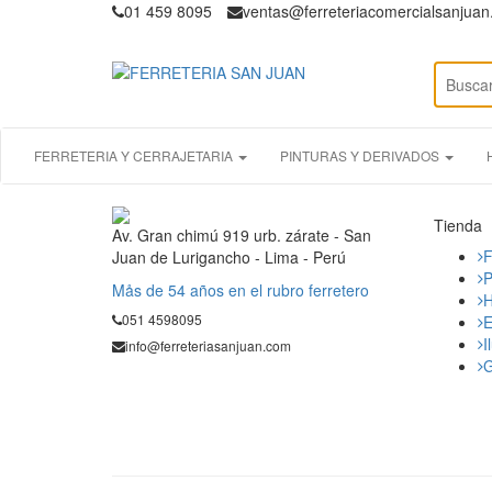
01 459 8095
ventas@ferreteriacomercialsanjua
FERRETERIA Y CERRAJETARIA
PINTURAS Y DERIVADOS
Tienda
Av. Gran chimú 919 urb. zárate - San
F
Juan de Lurigancho - Lima - Perú
P
Mås de 54 años en el rubro ferretero
H
051 4598095
E
I
info@ferreteriasanjuan.com
G