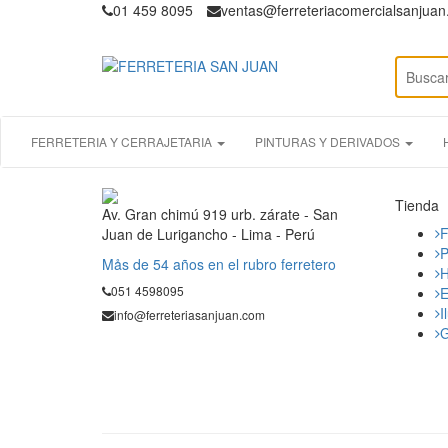
01 459 8095
ventas@ferreteriacomercialsanjua
FERRETERIA Y CERRAJETARIA
PINTURAS Y DERIVADOS
Tienda
Av. Gran chimú 919 urb. zárate - San
F
Juan de Lurigancho - Lima - Perú
P
Mås de 54 años en el rubro ferretero
H
051 4598095
E
I
info@ferreteriasanjuan.com
G