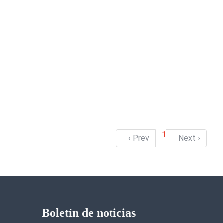
1
‹ Prev
Next ›
Boletín de noticias