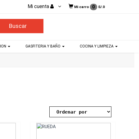
Mi cuenta
0
Mi carro
S/.
0
CION
GASFITERIA Y BAÑO
COCINA Y LIMPIEZA