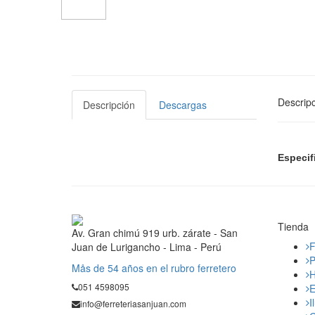
Descripc
Descripción
Descargas
Especif
Tienda
Av. Gran chimú 919 urb. zárate - San
F
Juan de Lurigancho - Lima - Perú
P
Mås de 54 años en el rubro ferretero
H
051 4598095
E
I
info@ferreteriasanjuan.com