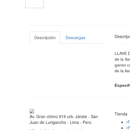
Descripc
Descripción
Descargas
LLAVE D
de la ll
ganso co
de la ll
Especif
Tienda
Av. Gran chimú 919 urb. zárate - San
F
Juan de Lurigancho - Lima - Perú
P