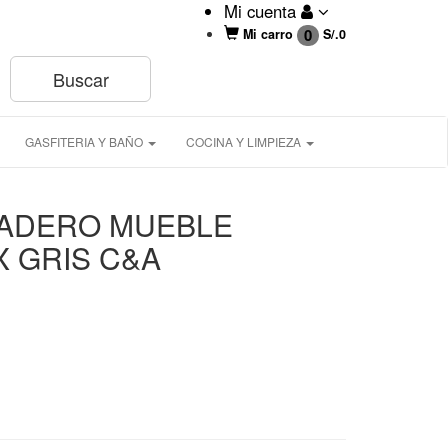
Mi cuenta
0
Mi carro
S/.
0
GASFITERIA Y BAÑO
COCINA Y LIMPIEZA
VADERO MUEBLE
X GRIS C&A