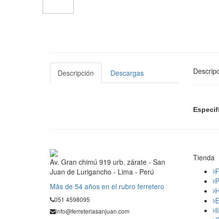
Descripc
Descripción
Descargas
Especif
Tienda
Av. Gran chimú 919 urb. zárate - San
F
Juan de Lurigancho - Lima - Perú
P
Mås de 54 años en el rubro ferretero
H
051 4598095
E
I
info@ferreteriasanjuan.com