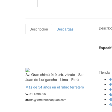
Descripc
Descripción
Descargas
Especif
Tienda
Av. Gran chimú 919 urb. zárate - San
F
Juan de Lurigancho - Lima - Perú
P
Mås de 54 años en el rubro ferretero
H
051 4598095
E
I
info@ferreteriasanjuan.com
G