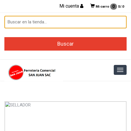
Mi cuenta
0
Mi carro
S/.
0