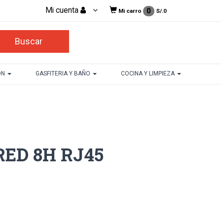
Mi cuenta
0
Mi carro
S/.
0
ON
GASFITERIA Y BAÑO
COCINA Y LIMPIEZA
ED 8H RJ45