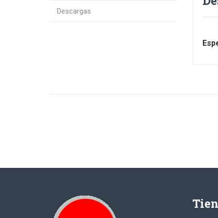
De
Descargas
Espe
Tie