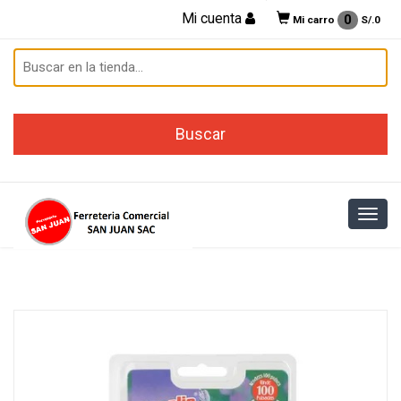
Mi cuenta
0
Mi carro
S/.
0