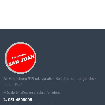
Av. Gran chimú 919 urb. zárate - San Juan de Lurigancho -
Lima - Perú
Mås de 54 años en el rubro ferretero
051 4598095