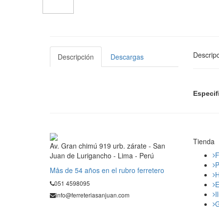
Descripc
Descripción
Descargas
Especif
Tienda
Av. Gran chimú 919 urb. zárate - San
F
Juan de Lurigancho - Lima - Perú
P
Mås de 54 años en el rubro ferretero
H
051 4598095
E
I
info@ferreteriasanjuan.com
G