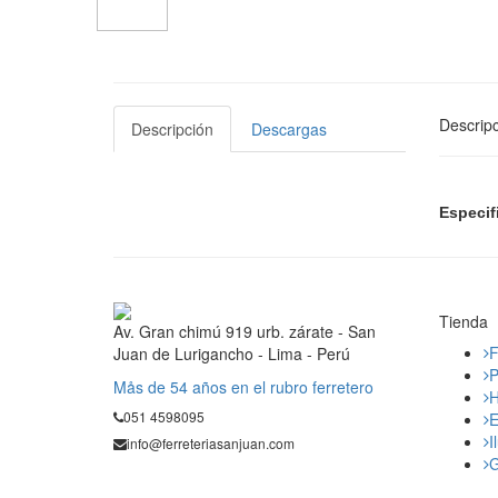
Descripc
Descripción
Descargas
Especif
Tienda
Av. Gran chimú 919 urb. zárate - San
F
Juan de Lurigancho - Lima - Perú
P
Mås de 54 años en el rubro ferretero
H
051 4598095
E
I
info@ferreteriasanjuan.com
G