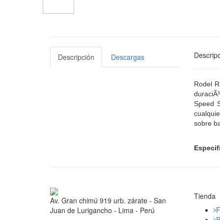
Descripc
Descripción
Descargas
Rodel R
duraciÃ³
Speed S
cualquie
sobre b
Especif
Tienda
Av. Gran chimú 919 urb. zárate - San
F
Juan de Lurigancho - Lima - Perú
P