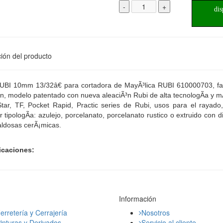
-
+
dis
ión del producto
UBI 10mm 13/32â€ para cortadora de MayÃ³lica RUBI 610000703, fabr
n, modelo patentado con nueva aleaciÃ³n Rubi de alta tecnologÃ­a y m
tar, TF, Pocket Rapid, Practic series de Rubi, usos para el rayado
r tipologÃ­a: azulejo, porcelanato, porcelanato rustico o extruido con
aldosas cerÃ¡micas.
icaciones:
Información
erretería y Cerrajería
Nosotros
inturas y Derivados
Servicio al cliente