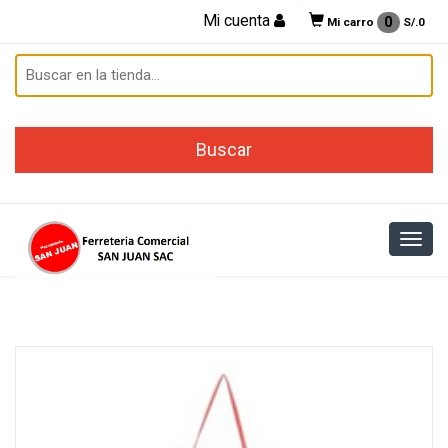
Mi cuenta
0
Mi carro
S/.
0