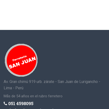
Av. Gran chimú 919 urb. zárate - San Juan de Lurigancho -
Lima - Perú
Mås de 54 años en el rubro ferretero
051 4598095