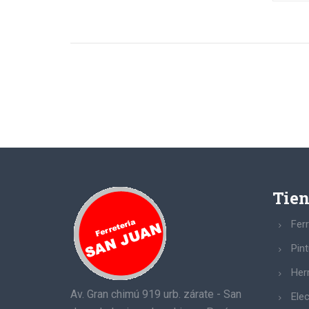
Tie
Ferr
Pin
Her
Av. Gran chimú 919 urb. zárate - San
Elec