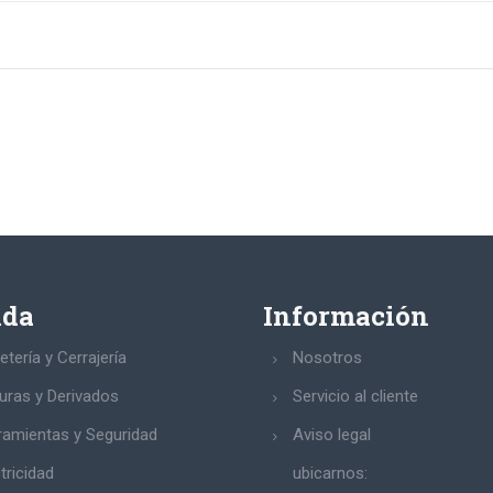
nda
Información
etería y Cerrajería
Nosotros
turas y Derivados
Servicio al cliente
ramientas y Seguridad
Aviso legal
tricidad
ubicarnos: